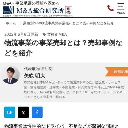
M&A・事業承継の理解を深める
当社はクオンツ総研ホールディングス(東証プライム上場、証券コード9552)の子会社です。
ホーム
業種別M&A
物流事業の事業売却とは？売却事例などを紹介
2022年6月6日更新
業種別M&A
物流事業の事業売却とは？売却事例な
どを紹介
代表取締役社長
矢吹 明大
株式会社日本M＆Aセンターにて製造業を中心に、建設業・サービス
業・情報通信業・運輸業・不動産業・卸売業等で20件以上のM＆Aを成
約に導く。M&A総合研究所では、アドバイザーを統括。ディールマネー
ジャーとして全案件に携わる。
物流事業は慢性的なドライバー不足などが深刻な問題と