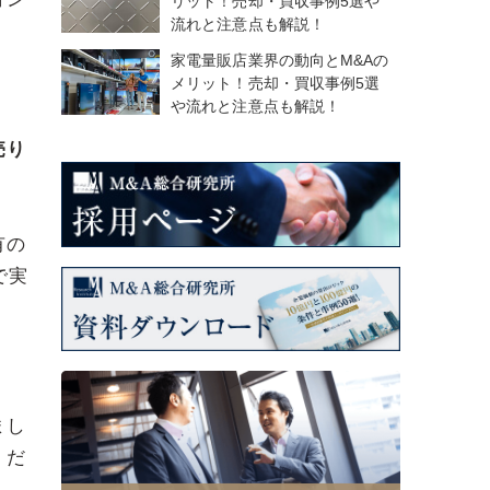
リット！売却・買収事例5選や
流れと注意点も解説！
。
家電量販店業界の動向とM&Aの
メリット！売却・買収事例5選
や流れと注意点も解説！
売り
有の
で実
まし
くだ