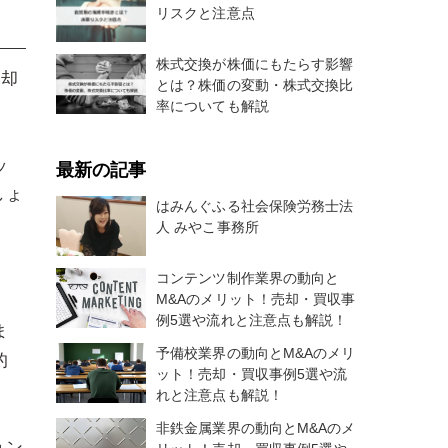
リスクと注意点
株式交換が株価にもたらす影響
売却
とは？株価の変動・株式交換比
率についても解説
ッ
最新の記事
しょ
はみんぐふる社会保険労務士法
人 みやこ事務所
コンテンツ制作業界の動向と
M&Aのメリット！売却・買収事
例5選や流れと注意点も解説！
ま
予備校業界の動向とM&Aのメリ
的
ット！売却・買収事例5選や流
れと注意点も解説！
非鉄金属業界の動向とM&Aのメ
ョン