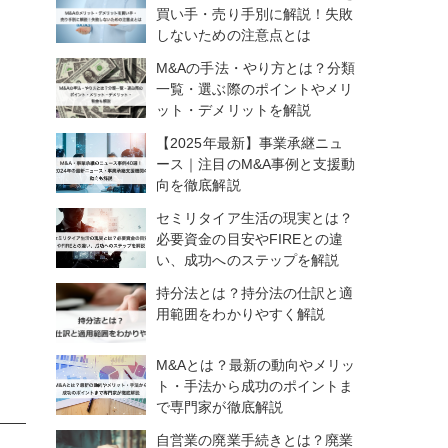
買い手・売り手別に解説！失敗
しないための注意点とは
M&Aの手法・やり方とは？分類
一覧・選ぶ際のポイントやメリ
ット・デメリットを解説
【2025年最新】事業承継ニュ
ース｜注目のM&A事例と支援動
向を徹底解説
セミリタイア生活の現実とは？
必要資金の目安やFIREとの違
い、成功へのステップを解説
持分法とは？持分法の仕訳と適
用範囲をわかりやすく解説
M&Aとは？最新の動向やメリッ
ト・手法から成功のポイントま
で専門家が徹底解説
自営業の廃業手続きとは？廃業