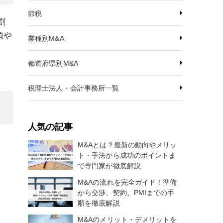
節税
割
項や
業種別M&A
都道府県別M&A
税理士法人・会計事務所一覧
人気の記事
M&Aとは？最新の動向やメリッ
ト・手法から成功のポイントま
で専門家が徹底解説
M&Aの流れを完全ガイド！準備
から交渉、契約、PMIまでの手
順を徹底解説
M&Aのメリット・デメリットを