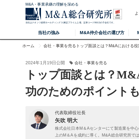
M&A・事業承継の理解を深める
よ
当社はクオンツ総研ホールディングス(東証プライム上場、証券コード9552)の子会社です。
当社の強み
M&A仲介会社の選び方
ホーム
会社・事業を売る
トップ面談とは？M&Aにおける
2024年1月19日公開
会社・事業を売る
トップ面談とは？M&
功のためのポイント
代表取締役社長
矢吹 明大
株式会社日本M＆Aセンターにて製造業を中心
上のM＆Aを成約に導く。M&A総合研究所で