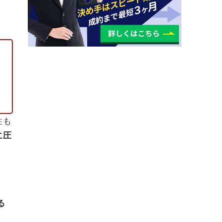
性も
に圧
る