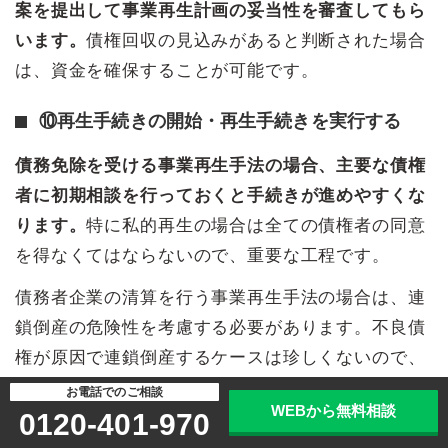
案を提出して事業再生計画の妥当性を審査してもら
います。
債権回収の見込みがあると判断された場合
は、資金を確保することが可能です。
⑩再生手続きの開始・再生手続きを実行する
債務免除を受ける事業再生手法の場合、主要な債権
者に初期相談を行っておくと手続きが進めやすくな
ります。
特に私的再生の場合は全ての債権者の同意
を得なくてはならないので、重要な工程です。
債務者企業の清算を行う事業再生手法の場合は、連
鎖倒産の危険性を考慮する必要があります。不良債
権が原因で連鎖倒産するケースは珍しくないので、
取引先の買掛金などはできる限り手当しなくてはな
お電話でのご相談
WEBから無料相談
0120-401-970
りません。