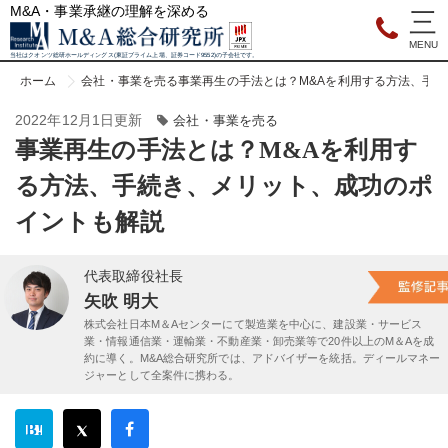
M&A・事業承継の理解を深める
当社はクオンツ総研ホールディングス(東証プライム上場、証券コード9552)の子会社です。
ホーム
会社・事業を売る
事業再生の手法とは？M&Aを利用する方法、手
2022年12月1日更新
会社・事業を売る
事業再生の手法とは？M&Aを利用す
る方法、手続き、メリット、成功のポ
イントも解説
代表取締役社長
矢吹 明大
株式会社日本M＆Aセンターにて製造業を中心に、建設業・サービス
業・情報通信業・運輸業・不動産業・卸売業等で20件以上のM＆Aを成
約に導く。M&A総合研究所では、アドバイザーを統括。ディールマネー
ジャーとして全案件に携わる。