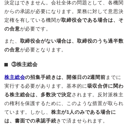
決定はできません。会社全体の問題として、各機関
からの承認が必要になります。業務に対して意思決
定権を有している機関が
取締役会である場合は、そ
の合意
が必要です。
また、
取締役会がない場合は、取締役のうち過半数
の合意
が必要となります。
③株主総会
株主総会
の招集手続きは、開催日の2週間前
までに
実行する必要があります。基本的に
吸収合併に関わ
る株主総会は、多数決で決定
されます。反対派株主
の権利を保護するために、このような措置が取られ
ています。しかし、
株主が1人のみである場合に
は、書面での承認手続
きで済ませられます。