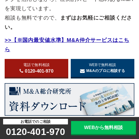
を実現しています。
相談も無料ですので、
まずはお気軽にご相談くださ
い。
>>【※国内最安値水準】M&A仲介サービスはこち
ら
電話で無料相談
WEBで無料相談
0120-401-970
M&Aのプロに相談する
お電話でのご相談
WEBから無料相談
0120-401-970
【※メルマガ限定】プレミアムM&A案件情報、お
役立ち情報をお届けします。