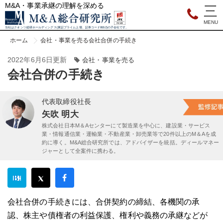
M&A・事業承継の理解を深める
当社はクオンツ総研ホールディングス(東証プライム上場、証券コード9552)の子会社です。
ホーム
会社・事業を売る
会社合併の手続き
2022年6月6日更新
会社・事業を売る
会社合併の手続き
代表取締役社長
矢吹 明大
株式会社日本M＆Aセンターにて製造業を中心に、建設業・サービス
業・情報通信業・運輸業・不動産業・卸売業等で20件以上のM＆Aを成
約に導く。M&A総合研究所では、アドバイザーを統括。ディールマネー
ジャーとして全案件に携わる。
会社合併の手続きには、合併契約の締結、各機関の承
認、株主や債権者の利益保護、権利や義務の承継などが