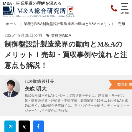
M&A・事業承継の理解を深める
当社はクオンツ総研ホールディングス(東証プライム上場、証券コード9552)の子会社です。
ホーム
業種別M&A
制御盤設計製造業界の動向とM&Aのメリット！売却・
2025年9月25日公開
業種別M&A
制御盤設計製造業界の動向とM&Aの
メリット！売却・買収事例や流れと注
意点も解説！
代表取締役社長
矢吹 明大
株式会社日本M＆Aセンターにて製造業を中心に、建設業・サービス
業・情報通信業・運輸業・不動産業・卸売業等で20件以上のM＆Aを成
約に導く。M&A総合研究所では、アドバイザーを統括。ディールマネー
ジャーとして全案件に携わる。