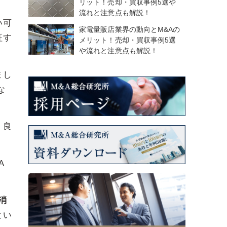
リット！売却・買収事例5選や
流れと注意点も解説！
い可
家電量販店業界の動向とM&Aの
証す
メリット！売却・買収事例5選
や流れと注意点も解説！
まし
な
。良
A
消
とい