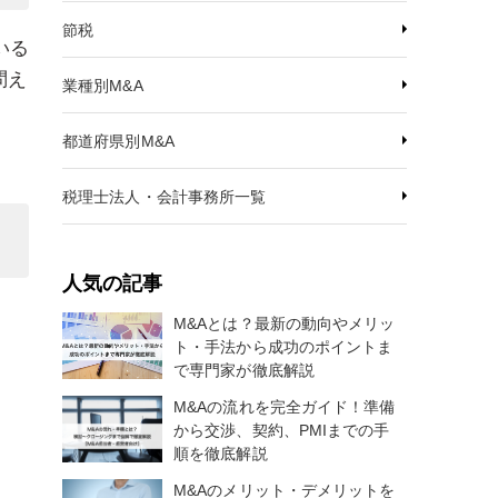
節税
いる
問え
業種別M&A
都道府県別M&A
税理士法人・会計事務所一覧
人気の記事
M&Aとは？最新の動向やメリッ
ト・手法から成功のポイントま
で専門家が徹底解説
M&Aの流れを完全ガイド！準備
から交渉、契約、PMIまでの手
順を徹底解説
M&Aのメリット・デメリットを