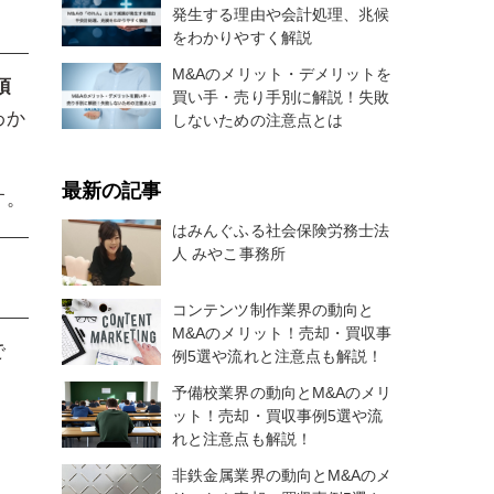
発生する理由や会計処理、兆候
をわかりやすく解説
M&Aのメリット・デメリットを
項
買い手・売り手別に解説！失敗
わか
しないための注意点とは
最新の記事
す。
はみんぐふる社会保険労務士法
人 みやこ事務所
コンテンツ制作業界の動向と
M&Aのメリット！売却・買収事
で
例5選や流れと注意点も解説！
予備校業界の動向とM&Aのメリ
ット！売却・買収事例5選や流
。
れと注意点も解説！
非鉄金属業界の動向とM&Aのメ