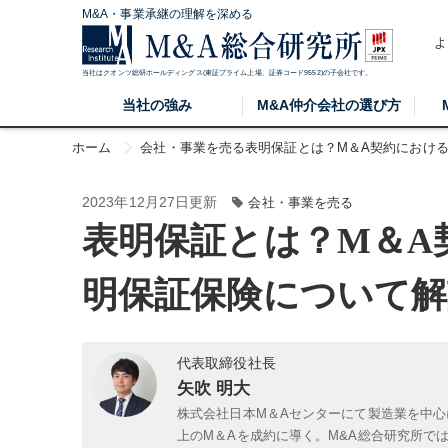
M&A・事業承継の理解を深める
よ
当社はクオンツ総研ホールディングス(東証プライム上場、証券コード9552)の子会社です。
当社の強み
M&A仲介会社の選び方
ホーム
会社・事業を売る
表明保証とは？M＆A契約におけ
2023年12月27日更新
会社・事業を売る
表明保証とは？M＆A
明保証保険について解
代表取締役社長
矢吹 明大
株式会社日本M＆Aセンターにて製造業を中心
上のM＆Aを成約に導く。M&A総合研究所で