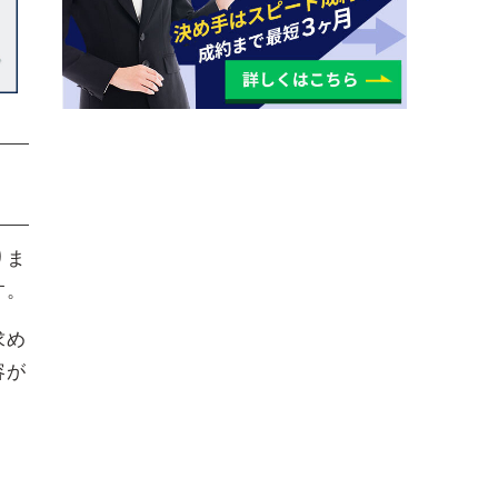
りま
す。
求め
容が