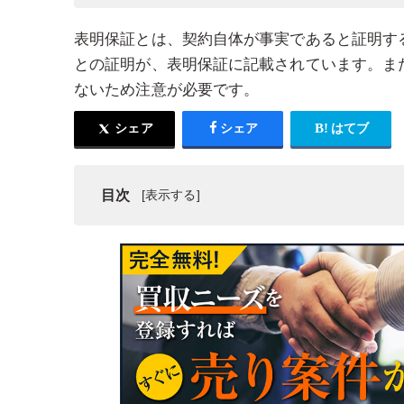
表明保証とは、契約自体が事実であると証明す
との証明が、表明保証に記載されています。ま
ないため注意が必要です。
シェア
シェア
はてブ
目次
表明保証
表明保証とは？表明保証の意味
表明保証の内容
M&Aのリスクを低減する表明保証保険
M＆Aを成功に導く表明保証保険の活用