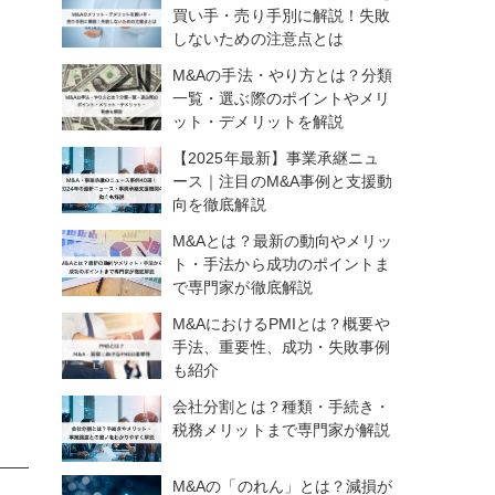
買い手・売り手別に解説！失敗
しないための注意点とは
M&Aの手法・やり方とは？分類
一覧・選ぶ際のポイントやメリ
ット・デメリットを解説
【2025年最新】事業承継ニュ
ース｜注目のM&A事例と支援動
向を徹底解説
M&Aとは？最新の動向やメリッ
ト・手法から成功のポイントま
で専門家が徹底解説
M&AにおけるPMIとは？概要や
手法、重要性、成功・失敗事例
も紹介
会社分割とは？種類・手続き・
税務メリットまで専門家が解説
M&Aの「のれん」とは？減損が