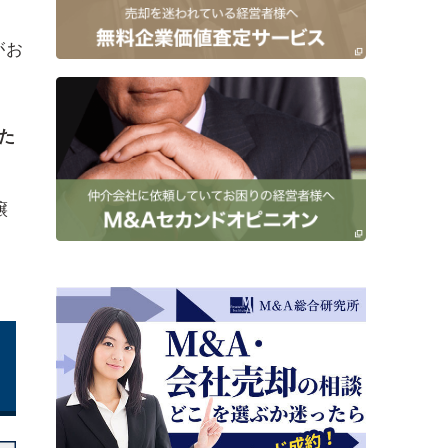
がお
た
譲