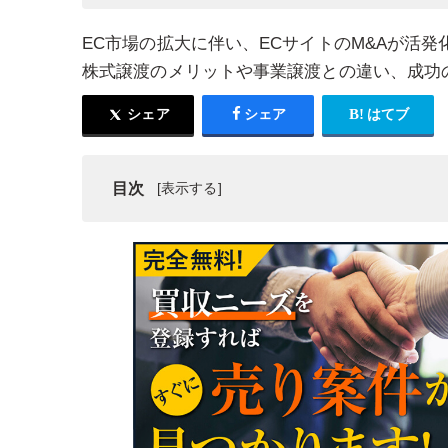
EC市場の拡大に伴い、ECサイトのM&Aが活
株式譲渡のメリットや事業譲渡との違い、成功
シェア
シェア
はてブ
目次
ECサイトのM&Aで主に用いられる株式譲渡とは
EC M&Aの最新動向と市場環境
ECサイトのM&Aで株式譲渡が選ばれる6つの理由
EC M&Aを成功させるための重要ポイント
EC・ネット通販M&Aのスキームの違い
EC・ネット通販の株式譲渡・会社譲渡の事例