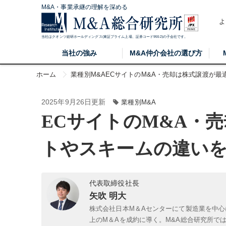
M&A・事業承継の理解を深める
よ
当社はクオンツ総研ホールディングス(東証プライム上場、証券コード9552)の子会社です。
当社の強み
M&A仲介会社の選び方
ホーム
業種別M&A
ECサイトのM&A・売却は株式譲渡が
2025年9月26日更新
業種別M&A
ECサイトのM&A・
トやスキームの違い
代表取締役社長
矢吹 明大
株式会社日本M＆Aセンターにて製造業を中心
上のM＆Aを成約に導く。M&A総合研究所で