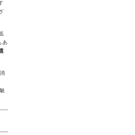
す
ざ
低
もあ
選
（消
魅