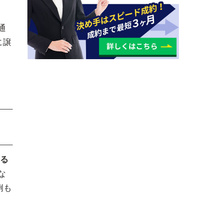
通
に譲
する
な
例も