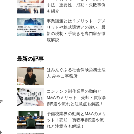
手法、重要性、成功・失敗事例
も紹介
事業譲渡とは？メリット・デメ
リットや株式譲渡との違い、最
新の税制・手続きを専門家が徹
底解説
最新の記事
はみんぐふる社会保険労務士法
人 みやこ事務所
コンテンツ制作業界の動向と
M&Aのメリット！売却・買収事
デ
例5選や流れと注意点も解説！
、
予備校業界の動向とM&Aのメリ
ット！売却・買収事例5選や流
れと注意点も解説！
ト