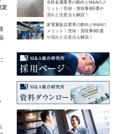
非鉄金属業界の動向とM&Aのメ
設定
リット！売却・買収事例5選や
流れと注意点も解説！
家電量販店業界の動向とM&Aの
運
メリット！売却・買収事例5選
や流れと注意点も解説！
薬
に
る
れ