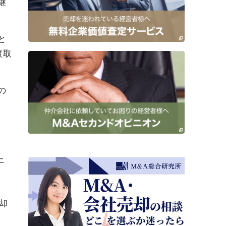
継
と
渡取
の
上
却