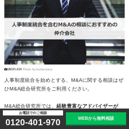
Photo by
huntersrace
人事制度統合を始めとする、M&Aに関する相談はぜ
ひM&A総合研究所をご利用ください。
M&A総合研究所では、
経験豊富なアドバイザーが
お電話でのご相談
M&Aのプロセスを一貫してサポートします
。スピー
WEBから無料相談
0120-401-970
ディな対応を実践しており、最短3か月での成約実