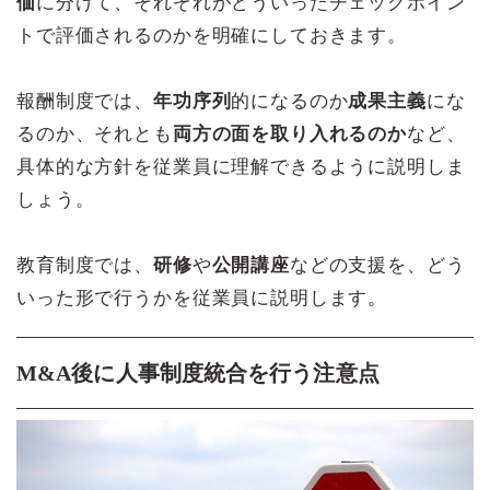
価
に分けて、それぞれがどういったチェックポイン
トで評価されるのかを明確にしておきます。
報酬制度では、
年功序列
的になるのか
成果主義
にな
るのか、それとも
両方の面を取り入れるのか
など、
具体的な方針を従業員に理解できるように説明しま
しょう。
教育制度では、
研修
や
公開講座
などの支援を、どう
いった形で行うかを従業員に説明します。
M&A後に人事制度統合を行う注意点