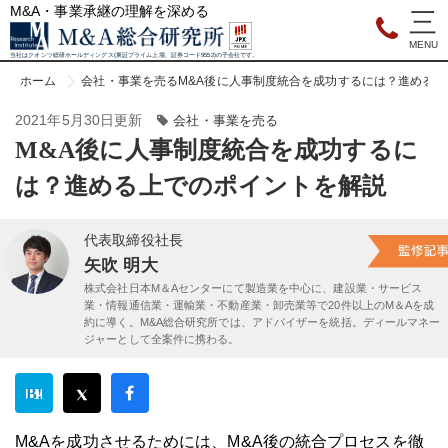
M&A・事業承継の理解を深める
当社はクオンツ総研ホールディングス(東証プライム上場、証券コード9552)の子会社です。
ホーム
会社・事業を売る
M&A後に人事制度統合を成功するには？進める
2021年5月30日更新
会社・事業を売る
M&A後に人事制度統合を成功するに
は？進める上でのポイントを解説
代表取締役社長
矢吹 明大
株式会社日本M＆Aセンターにて製造業を中心に、建設業・サービス
業・情報通信業・運輸業・不動産業・卸売業等で20件以上のM＆Aを成
約に導く。M&A総合研究所では、アドバイザーを統括。ディールマネー
ジャーとして全案件に携わる。
M&Aを成功させるためには、M&A後の統合プロセスを徹