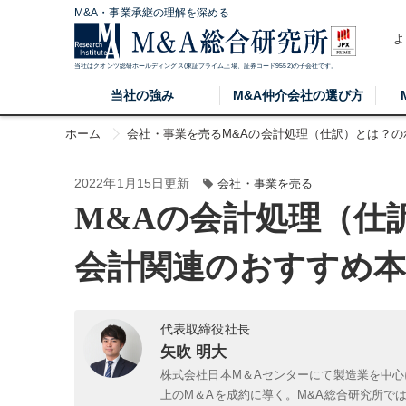
M&A・事業承継の理解を深める
よ
当社はクオンツ総研ホールディングス(東証プライム上場、証券コード9552)の子会社です。
当社の強み
M&A仲介会社の選び方
ホーム
会社・事業を売る
M&Aの会計処理（仕訳）とは？
2022年1月15日更新
会社・事業を売る
M&Aの会計処理（仕
会計関連のおすすめ本
代表取締役社長
矢吹 明大
株式会社日本M＆Aセンターにて製造業を中心
上のM＆Aを成約に導く。M&A総合研究所で