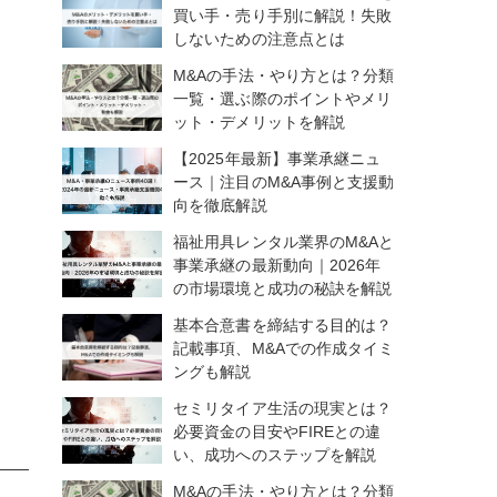
買い手・売り手別に解説！失敗
しないための注意点とは
M&Aの手法・やり方とは？分類
一覧・選ぶ際のポイントやメリ
ット・デメリットを解説
【2025年最新】事業承継ニュ
ース｜注目のM&A事例と支援動
向を徹底解説
福祉用具レンタル業界のM&Aと
事業承継の最新動向｜2026年
の市場環境と成功の秘訣を解説
基本合意書を締結する目的は？
記載事項、M&Aでの作成タイミ
ングも解説
セミリタイア生活の現実とは？
必要資金の目安やFIREとの違
い、成功へのステップを解説
M&Aの手法・やり方とは？分類