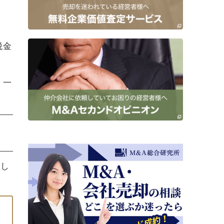
税金
。一
まし