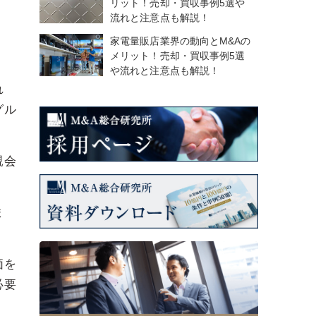
リット！売却・買収事例5選や
流れと注意点も解説！
家電量販店業界の動向とM&Aの
メリット！売却・買収事例5選
や流れと注意点も解説！
れ
グル
親会
ま
。
価を
必要