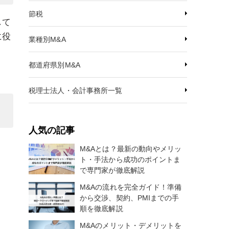
節税
して
に役
業種別M&A
都道府県別M&A
税理士法人・会計事務所一覧
人気の記事
M&Aとは？最新の動向やメリッ
ト・手法から成功のポイントま
で専門家が徹底解説
M&Aの流れを完全ガイド！準備
から交渉、契約、PMIまでの手
順を徹底解説
M&Aのメリット・デメリットを