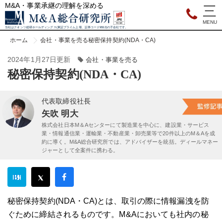
M&A・事業承継の理解を深める
当社はクオンツ総研ホールディングス(東証プライム上場、証券コード9552)の子会社です。
ホーム
会社・事業を売る
秘密保持契約(NDA・CA)
2024年1月27日更新
会社・事業を売る
秘密保持契約(NDA・CA)
代表取締役社長
矢吹 明大
株式会社日本M＆Aセンターにて製造業を中心に、建設業・サービス
業・情報通信業・運輸業・不動産業・卸売業等で20件以上のM＆Aを成
約に導く。M&A総合研究所では、アドバイザーを統括。ディールマネー
ジャーとして全案件に携わる。
秘密保持契約(NDA・CA)とは、取引の際に情報漏洩を防
ぐために締結されるものです。M&Aにおいても社内の秘