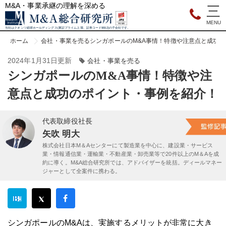
M&A・事業承継の理解を深める
当社はクオンツ総研ホールディングス(東証プライム上場、証券コード9552)の子会社です。
ホーム
会社・事業を売る
シンガポールのM&A事情！特徴や注意点と成功
2024年1月31日更新
会社・事業を売る
シンガポールのM&A事情！特徴や注
意点と成功のポイント・事例を紹介！
代表取締役社長
矢吹 明大
株式会社日本M＆Aセンターにて製造業を中心に、建設業・サービス
業・情報通信業・運輸業・不動産業・卸売業等で20件以上のM＆Aを成
約に導く。M&A総合研究所では、アドバイザーを統括。ディールマネー
ジャーとして全案件に携わる。
シンガポールのM&Aは、実施するメリットが非常に大き