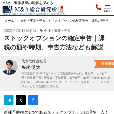
M&A・事業承継の理解を深める
当社はクオンツ総研ホールディングス(東証プライム上場、証券コード9552)の子会社です。
ホーム
会社・事業を売る
ストックオプションの確定申告｜課税の額や時期
2022年10月2日更新
会社・事業を売る
ストックオプションの確定申告｜課
税の額や時期、申告方法なども解説
代表取締役社長
矢吹 明大
株式会社日本M＆Aセンターにて製造業を中心に、建設業・サービス
業・情報通信業・運輸業・不動産業・卸売業等で20件以上のM＆Aを成
約に導く。M&A総合研究所では、アドバイザーを統括。ディールマネー
ジャーとして全案件に携わる。
新株予約権の1つであるストックオプションは現在、広く