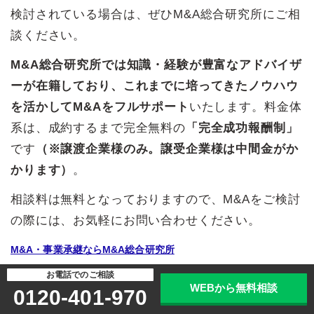
検討されている場合は、ぜひM&A総合研究所にご相
談ください。
M&A総合研究所では知識・経験が豊富なアドバイザ
ーが在籍しており、これまでに培ってきたノウハウ
を活かしてM&Aをフルサポート
いたします。料金体
系は、成約するまで完全無料の
「完全成功報酬制」
です
（※譲渡企業様のみ。譲受企業様は中間金がか
かります）
。
相談料は無料となっておりますので、M&Aをご検討
の際には、お気軽にお問い合わせください。
M&A・事業承継ならM&A総合研究所
お電話でのご相談
電話で無料相談
WEBで無料相談
WEBから無料相談
0120-401-970
0120-401-970
M&Aのプロに相談する