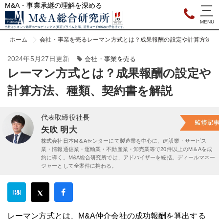
M&A・事業承継の理解を深める
当社はクオンツ総研ホールディングス(東証プライム上場、証券コード9552)の子会社です。
ホーム
会社・事業を売る
レーマン方式とは？成果報酬の設定や計算方法、
2024年5月27日更新
会社・事業を売る
レーマン方式とは？成果報酬の設定や
計算方法、種類、契約書を解説
代表取締役社長
矢吹 明大
株式会社日本M＆Aセンターにて製造業を中心に、建設業・サービス
業・情報通信業・運輸業・不動産業・卸売業等で20件以上のM＆Aを成
約に導く。M&A総合研究所では、アドバイザーを統括。ディールマネー
ジャーとして全案件に携わる。
レーマン方式とは、M&A仲介会社の成功報酬を算出する