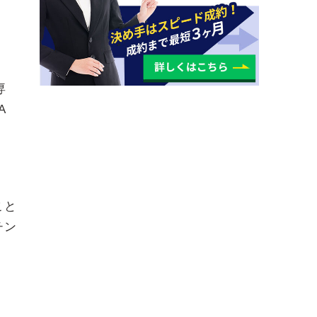
専
A
こと
チン