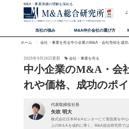
M&A・事業承継の理解を深める
よ
当社はクオンツ総研ホールディングス(東証プライム上場、証券コード9552)の子会社です。
当社の強み
M&A仲介会社の選び方
ホーム
会社・事業を売る
中小企業のM&A・会社売却を成
2025年9月26日更新
会社・事業を売る
中小企業のM&A・会
れや価格、成功のポ
代表取締役社長
矢吹 明大
株式会社日本M＆Aセンターにて製造業を中心
上のM＆Aを成約に導く。M&A総合研究所で