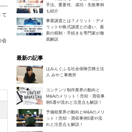
手法、重要性、成功・失敗事例
も紹介
きて
事業譲渡とは？メリット・デメ
リットや株式譲渡との違い、最
新の税制・手続きを専門家が徹
底解説
の会
最新の記事
はみんぐふる社会保険労務士法
人 みやこ事務所
コンテンツ制作業界の動向と
M&Aのメリット！売却・買収事
例5選や流れと注意点も解説！
予備校業界の動向とM&Aのメリ
ット！売却・買収事例5選や流
れと注意点も解説！