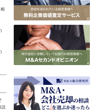
の相
の
の
そ
解説