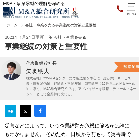
M&A・事業承継の理解を深める
当社はクオンツ総研ホールディングス(東証プライム上場、証券コード9552)の子会社です。
ホーム
会社・事業を売る
事業継続の対策と重要性
2021年4月24日更新
会社・事業を売る
事業継続の対策と重要性
代表取締役社長
矢吹 明大
株式会社日本M＆Aセンターにて製造業を中心に、建設業・サービス
業・情報通信業・運輸業・不動産業・卸売業等で20件以上のM＆Aを成
約に導く。M&A総合研究所では、アドバイザーを統括。ディールマネー
ジャーとして全案件に携わる。
災害などによって、いつ企業経営が危機に陥るかは誰に
もわかりません。 そのため、日頃から前もって災害時で