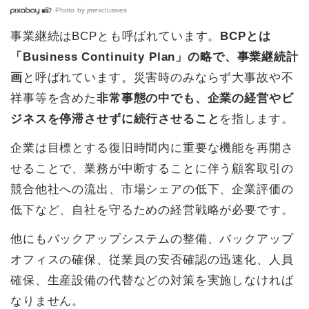
Photo by
jmexclusives
事業継続はBCPとも呼ばれています。
BCPとは
「Business Continuity Plan」の略で、事業継続計
画
と呼ばれています。災害時のみならず大事故や不
祥事等を含めた
非常事態の中でも、企業の経営やビ
ジネスを停滞させずに続行させること
を指します。
企業は目標とする復旧時間内に重要な機能を再開さ
せることで、業務が中断することに伴う顧客取引の
競合他社への流出、市場シェアの低下、企業評価の
低下など、自社を守るための経営戦略が必要です。
他にもバックアップシステムの整備、バックアップ
オフィスの確保、従業員の安否確認の迅速化、人員
確保、生産設備の代替などの対策を実施しなければ
なりません。