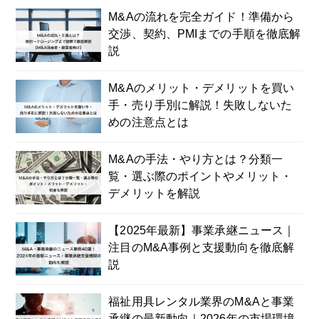
M&Aの流れを完全ガイド！準備から
交渉、契約、PMIまでの手順を徹底解
説
M&Aのメリット・デメリットを買い
手・売り手別に解説！失敗しないた
めの注意点とは
M&Aの手法・やり方とは？分類一
覧・選ぶ際のポイントやメリット・
デメリットを解説
【2025年最新】事業承継ニュース｜
注目のM&A事例と支援動向を徹底解
説
福祉用具レンタル業界のM&Aと事業
承継の最新動向｜2026年の市場環境