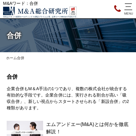
M&Aワード：合併
当社はクオンツ総研ホールディングス(東証プライム上場、証券コード9552)の子会社です。
合併
ホーム
合併
合併
企業合併もM＆A手法の1つであり、複数の株式会社が統合する
有効的な手段です。企業合併には、実行される割合が高い「吸
収合併」、新しい視点からスタートさせられる「新設合併」の2
種類があります。
エムアンドエー(M&A)とは何かを徹底
解説！