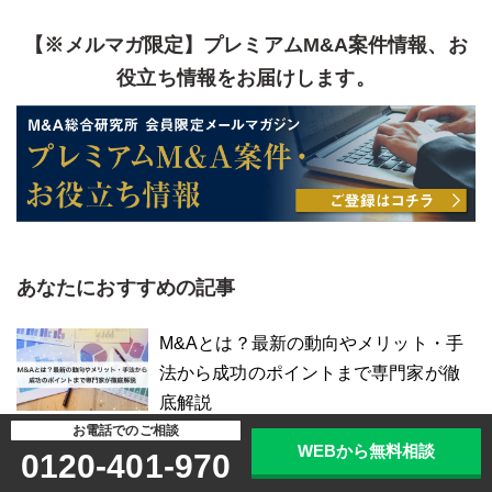
【※メルマガ限定】プレミアムM&A案件情報、お
役立ち情報をお届けします。
あなたにおすすめの記事
M&Aとは？最新の動向やメリット・手
法から成功のポイントまで専門家が徹
底解説
お電話でのご相談
WEBから無料相談
0120-401-970
買収とは？用語の意味やメリット・デ
メリット、M&A手法、買収防衛策も解