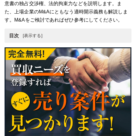
意書の独占交渉権、法的拘束力などを説明します。ま
た、上場企業のM&Aにともなう適時開示義務も解説しま
す。M&Aをご検討であればぜひ参考にしてください。
目次
M&Aの基本合意書
M&Aの基本合意書とは
M&Aにおける基本合意書の内容
基本合意書と独占交渉権・法的拘束力の関係
上場企業のM&Aにおける適時開示義務
売り手企業が注意するポイント
買い手企業が注意するポイント
まとめ