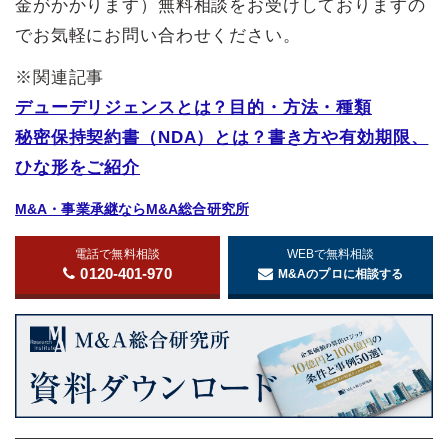
金がかかります）無料相談をお受けしておりますの
でお気軽にお問い合わせください。
※関連記事
デューデリジェンスとは？目的・方法・種類
秘密保持契約書（NDA）とは？書き方や有効期限、
ひな形をご紹介
M&A・事業承継ならM&A総合研究所
電話で無料相談
WEBで無料相談
0120-401-970
M&Aのプロに相談する