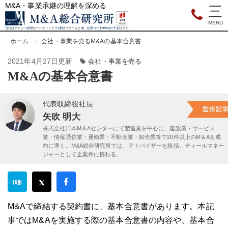
M&A・事業承継の理解を深める
当社はクオンツ総研ホールディングス(東証プライム上場、証券コード9552)の子会社です。
ホーム
会社・事業を売る
M&Aの基本合意書
2021年4月27日更新
会社・事業を売る
M&Aの基本合意書
代表取締役社長
矢吹 明大
株式会社日本M＆Aセンターにて製造業を中心に、建設業・サービス
業・情報通信業・運輸業・不動産業・卸売業等で20件以上のM＆Aを成
約に導く。M&A総合研究所では、アドバイザーを統括。ディールマネー
ジャーとして全案件に携わる。
M&Aで締結する契約書に、基本合意書があります。本記
事ではM&Aを実施する際の基本合意書の内容や、基本合