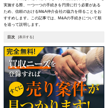
実施する際、一つ一つの手続きを円滑に行う必要がある
ため、信頼のおけるM&A仲介会社の協力を得ることをお
すすめします。この記事では、M&Aの手続きについて順
を追って説明します。
目次
M&Aの手続き
M&Aの手続き①自社での準備
M&Aの手続き②仲介会社の利用
M&Aの手続き③買い手企業への打診
M&Aの手続き④デューデリジェンス
M&Aの手続き⑤交渉から最終契約
M&Aの手続き⑥共同経営