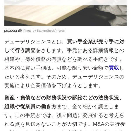
Photo by
StartupStockPhotos
デューデリジェンスとは、
買い手企業が売り手に対
して行う調査
をさします。手元にある詳細情報との
相違や、簿外債務の有無などを調べる手続きです。
基本的に買い手側は、可能な限り安い金額で
買収
し
たいと考えます。そのため、デューデリジェンスの
実施により企業価値を下げようとします。
資産・負債などの財務状況や訴訟などの法務状況、
組織や従業員の働き方
まで、全て細かく調査しま
す。この手続きでは、後々問題に発展すると考えら
れる点を見逃さないことが大切です。M&Aの実行後