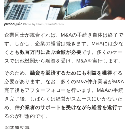
Photo by
StartupStockPhotos
企業同士が統合すれば、M&Aの手続き自体は終了で
す。しかし、企業の経営は続きます。M&Aには少な
くとも
数百万円に及ぶ金額が必要
です。多くのケー
スでは他機関から融資を受け、M&Aを実行します。
そのため、
融資を返済するためにも利益を獲得
する
必要があります。なお、多くのM&A仲介業者がM&A
完了後もアフターフォローを行います。M&Aの手続
き完了後、しばらくは経営がスムーズにいかないた
め、
仲介業者のサポートを受けながら経営を遂行
す
るのが理想的です。
※関連記事