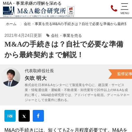
M&A・事業承継の理解を深める
当社はクオンツ総研ホールディングス(東証プライム上場、証券コード9552)の子会社です。
ホーム
会社・事業を売る
M&Aの手続きは？自社で必要な準備から最終契
2021年4月24日更新
会社・事業を売る
M&Aの手続きは？自社で必要な準備
から最終契約まで解説！
代表取締役社長
矢吹 明大
株式会社日本M＆Aセンターにて製造業を中心に、建設業・サービス
業・情報通信業・運輸業・不動産業・卸売業等で20件以上のM＆Aを成
約に導く。M&A総合研究所では、アドバイザーを統括。ディールマネー
ジャーとして全案件に携わる。
M&Aの手続きには、短くても2ヶ月程度必要です。M&Aを