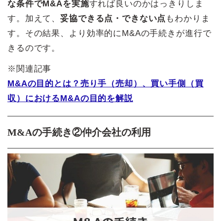
な条件でM&Aを実施
すれば良いのかはっきりしま
す。加えて、
妥協できる点・できない点
もわかりま
す。その結果、より効率的にM&Aの手続きが進行で
きるのです。
※関連記事
M&Aの目的とは？売り手（売却）、買い手側（買
収）におけるM&Aの目的を解説
M&Aの手続き②仲介会社の利用