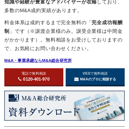
知識や経験が豊富なアドバイザーが在籍
しており、
多数のM&A成約実績があります。
料金体系は成約するまで完全無料の「
完全成功報酬
制
」です（※譲渡企業様のみ。譲受企業様は中間金
がかかります）。無料相談をお受けしておりますの
で、お気軽にお問い合わせください。
M&A・事業承継ならM&A総合研究所
電話で無料相談
WEBで無料相談
0120-401-970
M&Aのプロに相談する