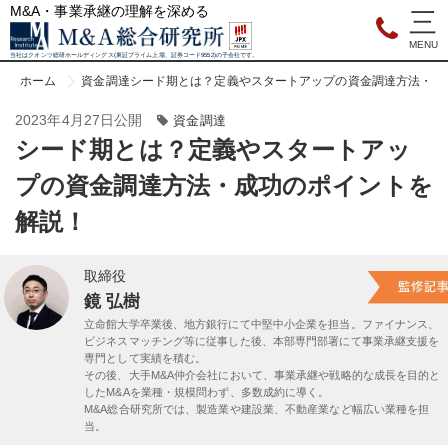
M&A・事業承継の理解を深める
当社はクオンツ総研ホールディングス(東証プライム上場、証券コード9552)の子会社です。
ホーム
資金調達
シード期とは？定義やスタートアップの資金調達方法・成
2023年4月27日公開
資金調達
シード期とは？定義やスタートアッ
プの資金調達方法・成功のポイントを
解説！
取締役
鏡 弘樹
立命館大学卒業後、地方銀行にて中堅中小企業を担当。ファイナンス、
ビジネスマッチング等に従事した後、本部専門部署にて事業承継支援を
専門として実績を積む。
その後、大手M&A仲介会社において、事業承継や戦略的な成長を目的と
したM&Aを業種・規模問わず、多数成約に導く。
M&A総合研究所では、製造業や建設業、不動産業など幅広い業種を担
当。