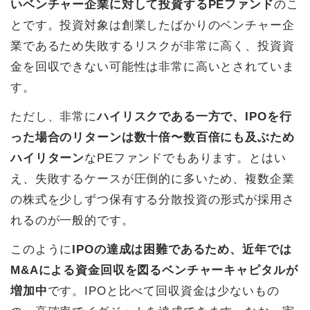
いベンチャー企業に対して投資するPEファンド
のこ
とです。投資対象は創業したばかりのベンチャー企
業であるため失敗するリスクが非常に高く、投資資
金を回収できない可能性は非常に高いとされていま
す。
ただし、非常に
ハイリスクである一方で、IPOを行
った場合のリターンは数十倍〜数百倍にも及ぶため
ハイリターン
なPEファンドでもあります。とはい
え、失敗するケースが圧倒的に多いため、複数企業
の株式を少しずつ保有する分散投資の形式が採用さ
れるのが一般的です。
このように
IPOの達成は困難であるため、近年では
M&Aによる資金回収を図るベンチャーキャピタルが
増加中
です。IPOと比べて回収資金は少ないもの