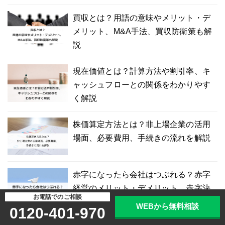
買収とは？用語の意味やメリット・デ
メリット、M&A手法、買収防衛策も解
説
現在価値とは？計算方法や割引率、キ
ャッシュフローとの関係をわかりやす
く解説
株価算定方法とは？非上場企業の活用
場面、必要費用、手続きの流れを解説
赤字になったら会社はつぶれる？赤字
経営のメリット・デメリット、赤字決
お電話でのご相談
算について解説
WEBから無料相談
0120-401-970