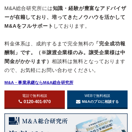
M&A総合研究所には
知識・経験が豊富なアドバイザ
ーが在籍しており、培ってきたノウハウを活かして
M&Aをフルサポート
しております。
料金体系は、成約するまで完全無料の
「完全成功報
酬制」です。（※譲渡企業様のみ。譲受企業様は中
間金がかかります）
相談料は無料となっております
ので、お気軽にお問い合わせください。
M&A・事業承継ならM&A総合研究所
電話で無料相談
WEBで無料相談
0120-401-970
M&Aのプロに相談する