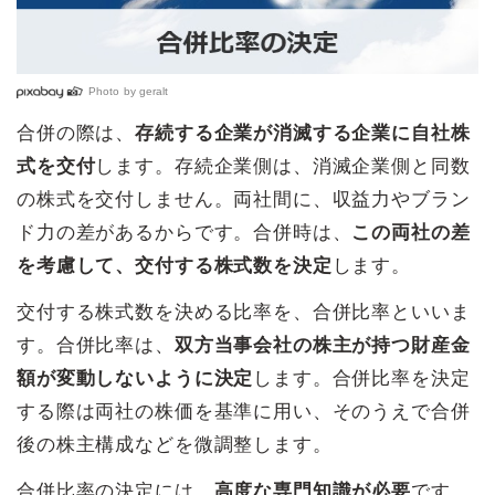
Photo by
geralt
合併の際は、
存続する企業が消滅する企業に自社株
式を交付
します。存続企業側は、消滅企業側と同数
の株式を交付しません。両社間に、収益力やブラン
ド力の差があるからです。合併時は、
この両社の差
を考慮して、交付する株式数を決定
します。
交付する株式数を決める比率を、合併比率といいま
す。合併比率は、
双方当事会社の株主が持つ財産金
額が変動しないように決定
します。合併比率を決定
する際は両社の株価を基準に用い、そのうえで合併
後の株主構成などを微調整します。
合併比率の決定には、
高度な専門知識が必要
です。