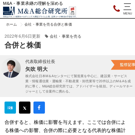
M&A・事業承継の理解を深める
当社はクオンツ総研ホールディングス(東証プライム上場、証券コード9552)の子会社です。
ホーム
会社・事業を売る
合併と株価
2022年6月6日更新
会社・事業を売る
合併と株価
代表取締役社長
矢吹 明大
株式会社日本M＆Aセンターにて製造業を中心に、建設業・サービス
業・情報通信業・運輸業・不動産業・卸売業等で20件以上のM＆Aを成
約に導く。M&A総合研究所では、アドバイザーを統括。ディールマネー
ジャーとして全案件に携わる。
合併すると、株価に影響を与えます。ここでは合併によ
る株価への影響、合併の際に必要となる代表的な株価計