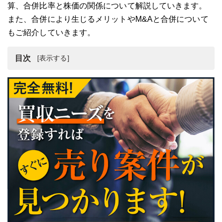
算、合併比率と株価の関係について解説していきます。
また、合併により生じるメリットやM&Aと合併について
もご紹介していきます。
目次
合併と株価
合併とは
合併による株価への影響
合併時の株価計算
合併比率の決定
合併前後に株価が推移した事例
まとめ