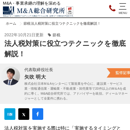
M&A・事業承継の理解を深める
当社はクオンツ総研ホールディングス(東証プライム上場、証券コード9552)の子会社です。
ホーム
節税
法人税対策に役立つテクニックを徹底解説！
2022年10月21日更新
節税
法人税対策に役立つテクニックを徹底
解説！
代表取締役社長
矢吹 明大
株式会社日本M＆Aセンターにて製造業を中心に、建設業・サービス
業・情報通信業・運輸業・不動産業・卸売業等で20件以上のM＆Aを成
約に導く。M&A総合研究所では、アドバイザーを統括。ディールマネー
ジャーとして全案件に携わる。
法人税対策を実施する際は特に「実施するタイミングと