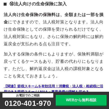
⑭法人向けの生命保険に加入
法人向け生命保険の保険料は、全額または一部を損
金
にできますので、法人税対策となります。法人向
け生命保険としての保障を受けられるだけでなく、
法人税対策にもなり、さらに保険の解約時には解約
返戻金が支払われる点も注目です。
加入する保険の条件にもよりますが、保険料満額が
戻ってくるケースもあり、貯蓄の代わりにもなりま
す。ただし、解約返戻金は法人税の課税対象となる
ことも覚えておきましょう。
【関連】節税スキームを有効活用！消費税・法人税・相続税に活
用できる節税スキーム| M&A・事業承継の理解を深める
お電話でのご相談
【関連】赤字になったら会社はつぶれる？赤字経営のメリット・
WEBから無料相談
0120-401-970
デメリット、赤字決算について解説| M&A・事業承継の理解を深
める