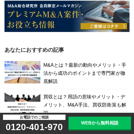
あなたにおすすめの記事
M&Aとは？最新の動向やメリット・手
法から成功のポイントまで専門家が徹
底解説
買収とは？用語の意味やメリット・デ
メリット、M&A手法、買収防衛策も解
説
お電話でのご相談
WEBから無料相談
0120-401-970
現在価値とは？計算方法や割引率、キ