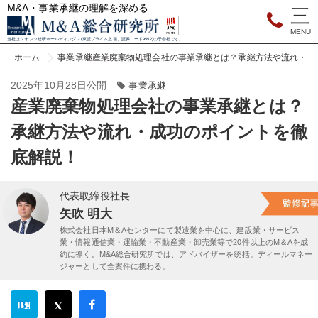
M&A・事業承継の理解を深める
当社はクオンツ総研ホールディングス(東証プライム上場、証券コード9552)の子会社です。
ホーム
事業承継
産業廃棄物処理会社の事業承継とは？承継方法や流れ・成
2025年10月28日公開
事業承継
産業廃棄物処理会社の事業承継とは？
承継方法や流れ・成功のポイントを徹
底解説！
代表取締役社長
矢吹 明大
株式会社日本M＆Aセンターにて製造業を中心に、建設業・サービス
業・情報通信業・運輸業・不動産業・卸売業等で20件以上のM＆Aを成
約に導く。M&A総合研究所では、アドバイザーを統括。ディールマネー
ジャーとして全案件に携わる。