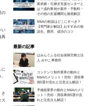
業承継・引継ぎ支援センターと
は？成約事例や案件・手数料・
態の
その他の支援機関も徹底解説
M&Aの相談はどこにすべき？
【専門家が解説】おすすめの相
いい
談先、費用、成功のコツ
織再
最新の記事
はみんぐふる社会保険労務士法
人 みやこ事務所
しに
コンテンツ制作業界の動向と
め、
M&Aのメリット！売却・買収事
例5選や流れと注意点も解説！
予備校業界の動向とM&Aのメリ
、さ
ット！売却・買収事例5選や流
れと注意点も解説！
セス