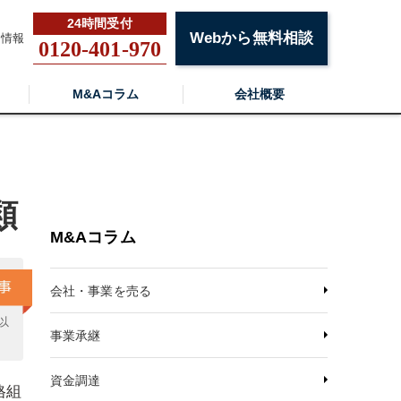
Webから無料相談
用情報
0120-401-970
M&Aコラム
会社概要
類
M&Aコラム
会社・事業を売る
以
事業承継
資金調達
格組