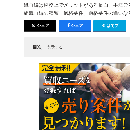
織再編は税務上でメリットがある反面、手法ご
組織再編の種類、適格要件、適格要件の違いな
シェア
シェア
はてブ
目次
適格組織再編とは
適格組織再編の種類
適格組織再編における適格要件とは
合併・会社分割・株式交換・株式交換における支
現物出資における支配関係ごとの適格要件の違い
現物分配における支配関係ごとの適格要件の違い
まとめ