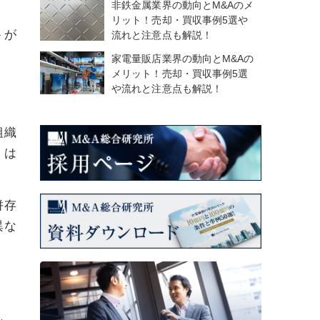
非鉄金属業界の動向とM&Aのメ
リット！売却・買収事例5選や
トが
流れと注意点も解説！
家電量販店業界の動向とM&Aの
メリット！売却・買収事例5選
や流れと注意点も解説！
組織
」は
併存
異な