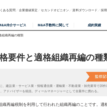
くある質問
企業価値算定
セカンドオピニオン
資料ダウンロード
採
M&A仲介サービス
M&A手数料に関して
成約実績
格組織再編の種類
格要件と適格組織再編の種
に、建設業・サービス業・情報通信業・運輸業・不動産業・卸売業等で20件
は、アドバイザーを統括。ディールマネージャーとして全案件に携わる。
組織再編税制を利用して行われた組織再編のことです。適