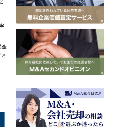
と
寧
間金
ださ