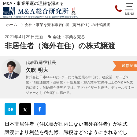
M&A・事業承継の理解を深める
当社はクオンツ総研ホールディングス(東証プライム上場、証券コード9552)の子会社です。
ホーム
会社・事業を売る
非居住者（海外在住）の株式譲渡
2021年4月29日更新
会社・事業を売る
非居住者（海外在住）の株式譲渡
代表取締役社長
矢吹 明大
株式会社日本M＆Aセンターにて製造業を中心に、建設業・サービス
業・情報通信業・運輸業・不動産業・卸売業等で20件以上のM＆Aを成
約に導く。M&A総合研究所では、アドバイザーを統括。ディールマネー
ジャーとして全案件に携わる。
日本非居住者（住民票が国内にない海外在住者）が株式
譲渡により利益を得た際、課税はどのようにされるでし