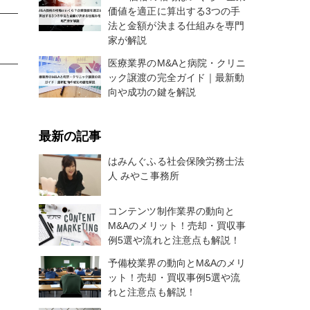
価値を適正に算出する3つの手
法と金額が決まる仕組みを専門
家が解説
医療業界のM&Aと病院・クリニ
ック譲渡の完全ガイド｜最新動
向や成功の鍵を解説
最新の記事
はみんぐふる社会保険労務士法
人 みやこ事務所
コンテンツ制作業界の動向と
M&Aのメリット！売却・買収事
例5選や流れと注意点も解説！
予備校業界の動向とM&Aのメリ
ット！売却・買収事例5選や流
れと注意点も解説！