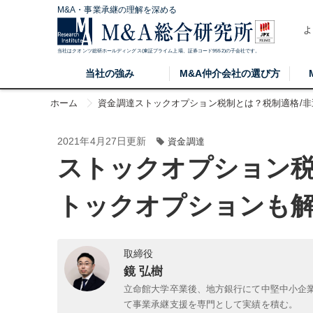
M&A・事業承継の理解を深める
よ
当社はクオンツ総研ホールディングス(東証プライム上場、証券コード9552)の子会社です。
当社の強み
M&A仲介会社の選び方
ホーム
資金調達
ストックオプション税制とは？税制適格/
2021年4月27日更新
資金調達
ストックオプション税
トックオプションも
取締役
鏡 弘樹
立命館大学卒業後、地方銀行にて中堅中小企
て事業承継支援を専門として実績を積む。