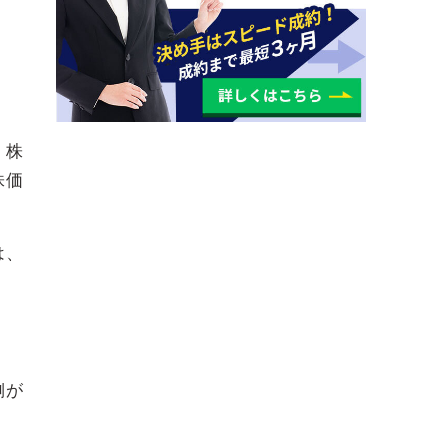
。
、株
株価
は、
側が