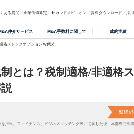
くある質問
企業価値算定
セカンドオピニオン
資料ダウンロード
採
M&A仲介サービス
M&A手数料に関して
成約実績
非適格ストックオプションも解説
制とは？税制適格/非適格
解説
業を担当。ファイナンス、ビジネスマッチング等に従事した後、本部専門部