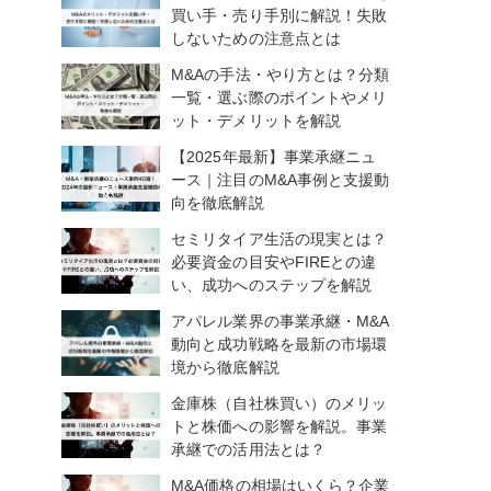
買い手・売り手別に解説！失敗
しないための注意点とは
M&Aの手法・やり方とは？分類
一覧・選ぶ際のポイントやメリ
ット・デメリットを解説
【2025年最新】事業承継ニュ
ース｜注目のM&A事例と支援動
向を徹底解説
セミリタイア生活の現実とは？
必要資金の目安やFIREとの違
い、成功へのステップを解説
アパレル業界の事業承継・M&A
動向と成功戦略を最新の市場環
境から徹底解説
金庫株（自社株買い）のメリッ
トと株価への影響を解説。事業
承継での活用法とは？
M&A価格の相場はいくら？企業