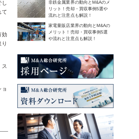
非鉄金属業界の動向とM&Aのメ
でし
リット！売却・買収事例5選や
れて
流れと注意点も解説！
家電量販店業界の動向とM&Aの
メリット！売却・買収事例5選
有効
や流れと注意点も解説！
取り
、ス
ショ