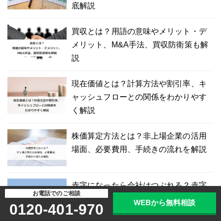
底解説
買収とは？用語の意味やメリット・デ
メリット、M&A手法、買収防衛策も解
説
現在価値とは？計算方法や割引率、キ
ャッシュフローとの関係をわかりやす
く解説
株価算定方法とは？非上場企業の活用
場面、必要費用、手続きの流れを解説
赤字になったら会社はつぶれる？赤字
お電話でのご相談
経営のメリット・デメリット、赤字決
WEBから無料相談
0120-401-970
算について解説