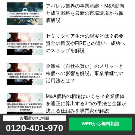
アパレル業界の事業承継・M&A動向
と成功戦略を最新の市場環境から徹
底解説
セミリタイア生活の現実とは？必要
資金の目安やFIREとの違い、成功へ
のステップを解説
金庫株（自社株買い）のメリットと
株価への影響を解説。事業承継での
活用法とは？
M&A価格の相場はいくら？企業価値
を適正に算出する3つの手法と金額が
決まる仕組みを専門家が解説
お電話でのご相談
WEBから無料相談
0120-401-970
医療業界のM&Aと病院・クリニック
譲渡の完全ガイド｜最新動向や成功