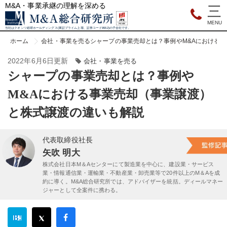
M&A・事業承継の理解を深める
当社はクオンツ総研ホールディングス(東証プライム上場、証券コード9552)の子会社です。
ホーム
会社・事業を売る
シャープの事業売却とは？事例やM&Aにおける
2022年6月6日更新
会社・事業を売る
シャープの事業売却とは？事例や
M&Aにおける事業売却（事業譲渡）
と株式譲渡の違いも解説
代表取締役社長
矢吹 明大
株式会社日本M＆Aセンターにて製造業を中心に、建設業・サービス
業・情報通信業・運輸業・不動産業・卸売業等で20件以上のM＆Aを成
約に導く。M&A総合研究所では、アドバイザーを統括。ディールマネー
ジャーとして全案件に携わる。