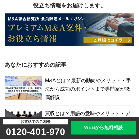
役立ち情報をお届けします。
あなたにおすすめの記事
M&Aとは？最新の動向やメリット・手
法から成功のポイントまで専門家が徹
底解説
買収とは？用語の意味やメリット・デ
メリット、M&A手法、買収防衛策も解
お電話でのご相談
WEBから無料相談
0120-401-970
説