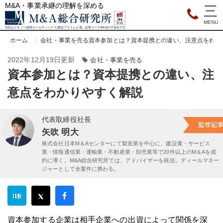
M&A・事業承継の理解を深める
当社はクオンツ総研ホールディングス(東証プライム上場、証券コード9552)の子会社です。
ホーム
会社・事業を売る
資本参加とは？資本提携との違い、注意点をわか
2022年12月19日更新
会社・事業を売る
資本参加とは？資本提携との違い、注
意点をわかりやすく解説
代表取締役社長
矢吹 明大
株式会社日本M＆Aセンターにて製造業を中心に、建設業・サービス
業・情報通信業・運輸業・不動産業・卸売業等で20件以上のM＆Aを成
約に導く。M&A総合研究所では、アドバイザーを統括。ディールマネー
ジャーとして全案件に携わる。
資本参加する企業は相手企業への出資によって関係を深