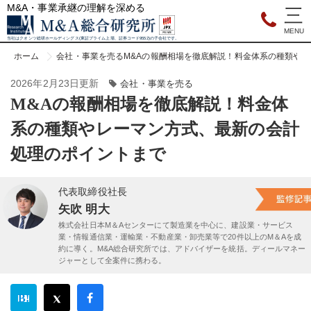
M&A・事業承継の理解を深める
当社はクオンツ総研ホールディングス(東証プライム上場、証券コード9552)の子会社です。
ホーム
会社・事業を売る
M&Aの報酬相場を徹底解説！料金体系の種類や
2026年2月23日更新
会社・事業を売る
M&Aの報酬相場を徹底解説！料金体
系の種類やレーマン方式、最新の会計
処理のポイントまで
代表取締役社長
矢吹 明大
株式会社日本M＆Aセンターにて製造業を中心に、建設業・サービス
業・情報通信業・運輸業・不動産業・卸売業等で20件以上のM＆Aを成
約に導く。M&A総合研究所では、アドバイザーを統括。ディールマネー
ジャーとして全案件に携わる。