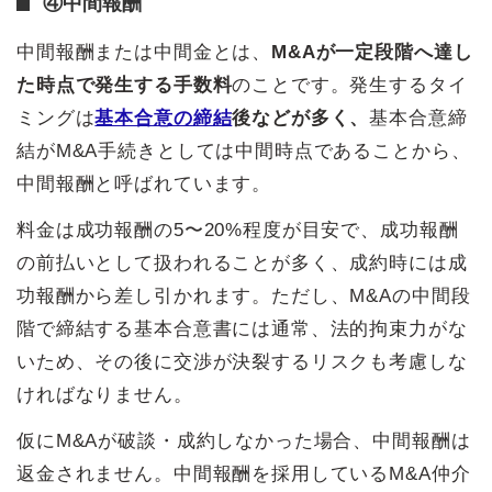
④中間報酬
中間報酬または中間金とは、
M&Aが一定段階へ達し
た時点で発生する手数料
のことです。発生するタイ
ミングは
基本合意の締結
後などが多く、
基本合意締
結がM&A手続きとしては中間時点であることから、
中間報酬と呼ばれています。
料金は成功報酬の5〜20%程度が目安で、成功報酬
の前払いとして扱われることが多く、成約時には成
功報酬から差し引かれます。ただし、M&Aの中間段
階で締結する基本合意書には通常、法的拘束力がな
いため、その後に交渉が決裂するリスクも考慮しな
ければなりません。
仮にM&Aが破談・成約しなかった場合、中間報酬は
返金されません。中間報酬を採用しているM&A仲介