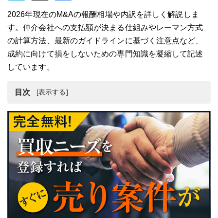
2026年現在のM&Aの報酬相場や内訳を詳しく解説しま
す。仲介会社への支払額が決まる仕組みやレーマン方式
の計算方法、最新のガイドラインに基づく注意点など、
成約に向けて損をしないための専門知識を凝縮して記述
しています。
目次
M&Aにおける報酬体系が高額になりやすい2つの背景
M&Aの報酬項目の内訳と最新の相場一覧
納得感のあるM&Aの報酬を支払うためのパートナー選び
M&A手数料の計算で用いられる「レーマン方式」とは
M&Aの手数料は誰が払うのか
M&A仲介会社の仲介手数料・報酬を抑えるコツ