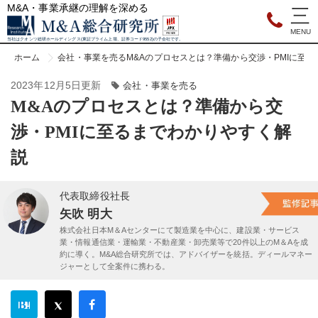
M&A・事業承継の理解を深める
当社はクオンツ総研ホールディングス(東証プライム上場、証券コード9552)の子会社です。
ホーム
会社・事業を売る
M&Aのプロセスとは？準備から交渉・PMIに至
2023年12月5日更新
会社・事業を売る
M&Aのプロセスとは？準備から交
渉・PMIに至るまでわかりやすく解
説
代表取締役社長
矢吹 明大
株式会社日本M＆Aセンターにて製造業を中心に、建設業・サービス
業・情報通信業・運輸業・不動産業・卸売業等で20件以上のM＆Aを成
約に導く。M&A総合研究所では、アドバイザーを統括。ディールマネー
ジャーとして全案件に携わる。