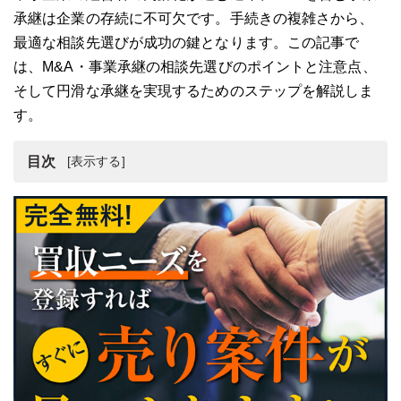
承継は企業の存続に不可欠です。手続きの複雑さから、
最適な相談先選びが成功の鍵となります。この記事で
は、M&A・事業承継の相談先選びのポイントと注意点、
そして円滑な承継を実現するためのステップを解説しま
す。
目次
M&Aも視野に！事業承継とは何か？
M&A・事業承継の相談先は？専門家タイプ別解説
M&A・事業承継の相談先選びで失敗しないための３つの
ポイント
M&A・事業承継で相談すべき内容とは？売り手・買い手
別解説
事業承継の相談先のメリット・デメリット