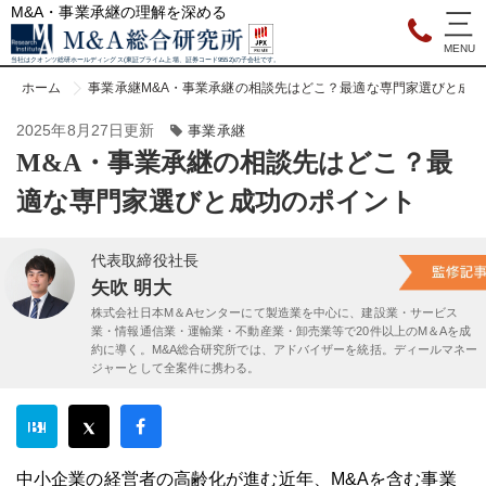
M&A・事業承継の理解を深める
当社はクオンツ総研ホールディングス(東証プライム上場、証券コード9552)の子会社です。
ホーム
事業承継
M&A・事業承継の相談先はどこ？最適な専門家選びと成功
2025年8月27日更新
事業承継
M&A・事業承継の相談先はどこ？最
適な専門家選びと成功のポイント
代表取締役社長
矢吹 明大
株式会社日本M＆Aセンターにて製造業を中心に、建設業・サービス
業・情報通信業・運輸業・不動産業・卸売業等で20件以上のM＆Aを成
約に導く。M&A総合研究所では、アドバイザーを統括。ディールマネー
ジャーとして全案件に携わる。
中小企業の経営者の高齢化が進む近年、M&Aを含む事業