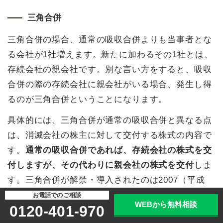
三角合併
三角合併の場合、通常の吸収合併よりも当事者とな
る会社が1社増えます。新たに加わるその1社とは、
存続会社の親会社です。別な言い方をすると、吸収
合併の際の存続会社に親会社がいる場合、発生し得
るのが三角合併ということになります。
具体的には、三角合併が通常の吸収合併と異なる点
は、消滅会社の株主に対して交付する株式の内容で
す。
通常の吸収合併であれば、存続会社の株式を交
付しますが、その代わりに親会社の株式を交付
しま
す。三角合併が解禁・導入されたのは2007（平成
19）年からです。
お電話でのご相談
WEBから無料相談
0120-401-970
その大きな理由は2点あります。1つには、親会社に