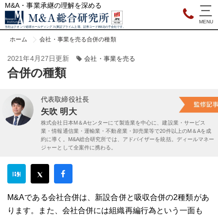
M&A・事業承継の理解を深める
当社はクオンツ総研ホールディングス(東証プライム上場、証券コード9552)の子会社です。
ホーム
会社・事業を売る
合併の種類
2021年4月27日更新
会社・事業を売る
合併の種類
代表取締役社長
矢吹 明大
株式会社日本M＆Aセンターにて製造業を中心に、建設業・サービス
業・情報通信業・運輸業・不動産業・卸売業等で20件以上のM＆Aを成
約に導く。M&A総合研究所では、アドバイザーを統括。ディールマネー
ジャーとして全案件に携わる。
M&Aである会社合併は、新設合併と吸収合併の2種類があ
ります。また、会社合併には組織再編行為という一面も