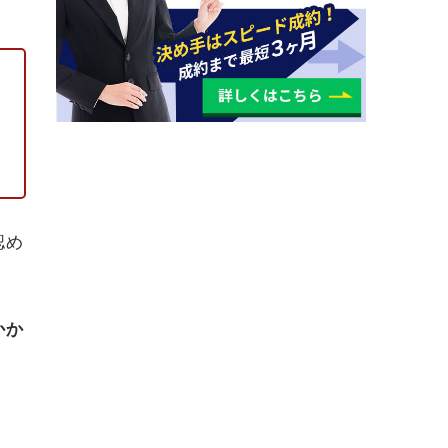
認め
。
かか