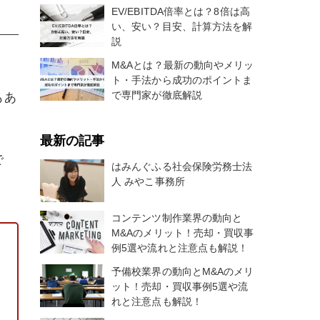
EV/EBITDA倍率とは？8倍は高
い、安い？目安、計算方法を解
説
M&Aとは？最新の動向やメリッ
ト・手法から成功のポイントま
で専門家が徹底解説
もあ
最新の記事
で
はみんぐふる社会保険労務士法
人 みやこ事務所
コンテンツ制作業界の動向と
M&Aのメリット！売却・買収事
例5選や流れと注意点も解説！
予備校業界の動向とM&Aのメリ
ット！売却・買収事例5選や流
れと注意点も解説！