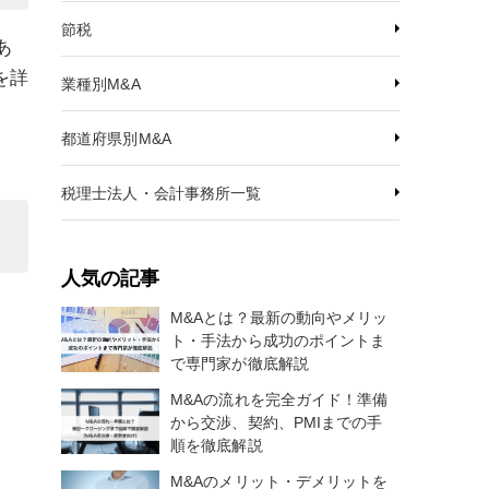
節税
あ
を詳
業種別M&A
都道府県別M&A
税理士法人・会計事務所一覧
人気の記事
M&Aとは？最新の動向やメリッ
ト・手法から成功のポイントま
で専門家が徹底解説
M&Aの流れを完全ガイド！準備
から交渉、契約、PMIまでの手
順を徹底解説
M&Aのメリット・デメリットを