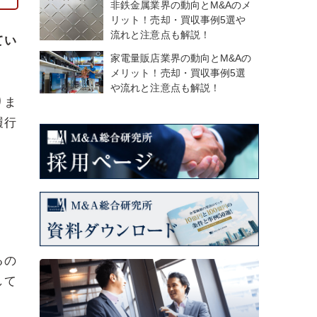
非鉄金属業界の動向とM&Aのメ
リット！売却・買収事例5選や
流れと注意点も解説！
てい
家電量販店業界の動向とM&Aの
メリット！売却・買収事例5選
や流れと注意点も解説！
りま
履行
るの
して