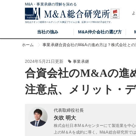
M&A・事業承継の理解を深める
よ
当社はクオンツ総研ホールディングス(東証プライム上場、証券コード9552)の子会社です。
当社の強み
M&A仲介会社の選び方
ホーム
事業承継
合資会社のM&Aの進め方は？株式会社と
2024年5月21日更新
事業承継
合資会社のM&Aの進
注意点、メリット・
代表取締役社長
矢吹 明大
株式会社日本M＆Aセンターにて製造業を中心
上のM＆Aを成約に導く。M&A総合研究所で