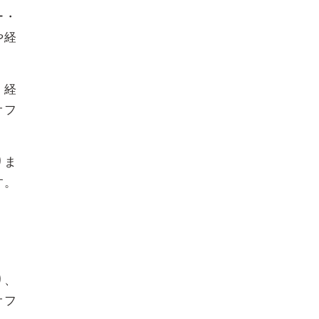
ー・
や経
、経
オフ
りま
す。
り、
オフ