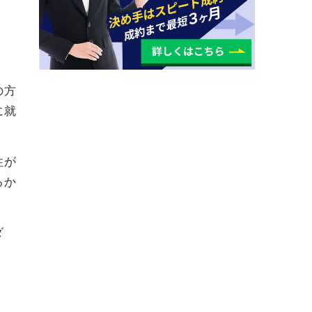
の方
に就
性が
るか
ダ