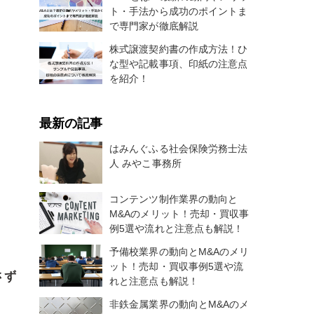
ト・手法から成功のポイントま
で専門家が徹底解説
株式譲渡契約書の作成方法！ひ
な型や記載事項、印紙の注意点
を紹介！
最新の記事
はみんぐふる社会保険労務士法
人 みやこ事務所
コンテンツ制作業界の動向と
M&Aのメリット！売却・買収事
例5選や流れと注意点も解説！
予備校業界の動向とM&Aのメリ
ット！売却・買収事例5選や流
さず
れと注意点も解説！
非鉄金属業界の動向とM&Aのメ