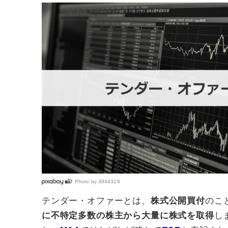
Photo by
3844328
テンダー・オファーとは、
株式公開買付
のこ
に不特定多数の株主から大量に株式を取得
し