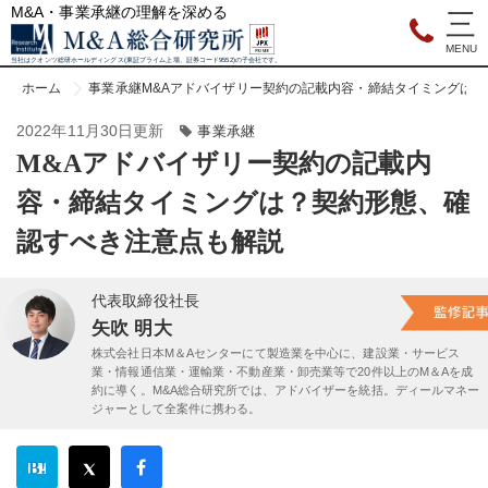
M&A・事業承継の理解を深める
当社はクオンツ総研ホールディングス(東証プライム上場、証券コード9552)の子会社です。
ホーム
事業承継
M&Aアドバイザリー契約の記載内容・締結タイミングは
2022年11月30日更新
事業承継
M&Aアドバイザリー契約の記載内
容・締結タイミングは？契約形態、確
認すべき注意点も解説
代表取締役社長
矢吹 明大
株式会社日本M＆Aセンターにて製造業を中心に、建設業・サービス
業・情報通信業・運輸業・不動産業・卸売業等で20件以上のM＆Aを成
約に導く。M&A総合研究所では、アドバイザーを統括。ディールマネー
ジャーとして全案件に携わる。