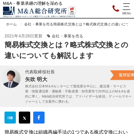
M&A・事業承継の理解を深める
当社はクオンツ総研ホールディングス(東証プライム上場、証券コード9552)の子会社です。
ホーム
会社・事業を売る
簡易株式交換とは？略式株式交換との違いについ
2021年4月28日更新
会社・事業を売る
簡易株式交換とは？略式株式交換との
違いについても解説します
代表取締役社長
矢吹 明大
株式会社日本M＆Aセンターにて製造業を中心に、建設業・サービス
業・情報通信業・運輸業・不動産業・卸売業等で20件以上のM＆Aを成
約に導く。M&A総合研究所では、アドバイザーを統括。ディールマネー
ジャーとして全案件に携わる。
簡易株式交換は組織再編手法の1つである株式交換におい