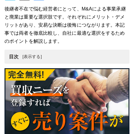
後継者不在で悩む経営者にとって、M&Aによる事業承継
と廃業は重要な選択肢です。それぞれにメリット・デメ
リットがあり、安易な決断は後悔につながります。本記
事では両者を徹底比較し、自社に最適な選択をするため
のポイントを解説します。
目次
事業承継と廃業
約5割が黒字廃業という現実｜中小企業が事業承継を選ば
ない3つの理由
M&Aによる事業承継か廃業か？判断するための3つのポイ
ント
M&Aによる事業承継と廃業のメリット・デメリットを比
較