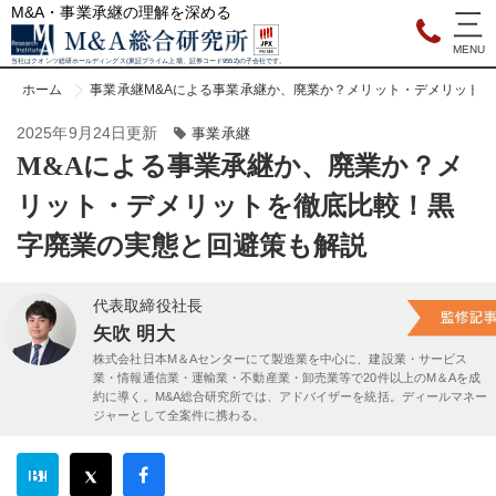
M&A・事業承継の理解を深める
当社はクオンツ総研ホールディングス(東証プライム上場、証券コード9552)の子会社です。
ホーム
事業承継
M&Aによる事業承継か、廃業か？メリット・デメリット
2025年9月24日更新
事業承継
M&Aによる事業承継か、廃業か？メ
リット・デメリットを徹底比較！黒
字廃業の実態と回避策も解説
代表取締役社長
矢吹 明大
株式会社日本M＆Aセンターにて製造業を中心に、建設業・サービス
業・情報通信業・運輸業・不動産業・卸売業等で20件以上のM＆Aを成
約に導く。M&A総合研究所では、アドバイザーを統括。ディールマネー
ジャーとして全案件に携わる。