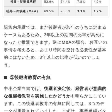
役員・従業員承継
52.9％
34.4％
7.8％
4.9％
社外への承継（M&A）
69.5％
25.5％
3.3％
1.7％
親族内承継では、まだ後継者が若年のうちに定まる
ケースもあるため、3年以上の期間の比率が高めに
なったと推測できます。逆にM&Aの場合、お互いの
事情を考えると、あまり時間を空ける必要性が基本
的にはないため、3年以上の比率が低いのでしょ
う。
③後継者教育の有無
中小企業白書では、
後継者決定後、経営者が意識的
な後継者教育を実施したかどうか
も明らかにしてい
ます。この後継者教育の有無に関しては、3つのデ
ータが用意されていました。まずは、事業承継パタ