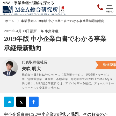
M&A・事業承継の理解を深める
当社はクオンツ総研ホールディングス(東証プライム上場、証券コード9552)の子会社です。
ホーム
事業承継
2019年版 中小企業白書でわかる事業承継最新動向
2021年4月30日更新
事業承継
2019年版 中小企業白書でわかる事業
承継最新動向
代表取締役社長
矢吹 明大
株式会社日本M＆Aセンターにて製造業を中心に、建設業・サービス
業・情報通信業・運輸業・不動産業・卸売業等で20件以上のM＆Aを成
約に導く。M&A総合研究所では、アドバイザーを統括。ディールマネー
ジャーとして全案件に携わる。
中小企業白書には中小企業の現状と課題、ぞの解決のた